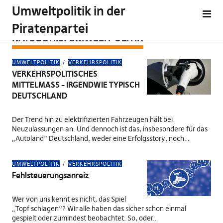
Umweltpolitik in der
Piratenpartei
KATEGORIE:
UMWELTPOLITIK
UMWELTPOLITIK
VERKEHRSPOLITIK
VERKEHRSPOLITISCHES
MITTELMASS – IRGENDWIE TYPISCH
DEUTSCHLAND
Der Trend hin zu elektrifizierten Fahrzeugen hält bei
Neuzulassungen an. Und dennoch ist das, insbesondere für das
„Autoland“ Deutschland, weder eine Erfolgsstory, noch…
UMWELTPOLITIK
VERKEHRSPOLITIK
Fehlsteuerungsanreiz
Wer von uns kennt es nicht, das Spiel
„Topf schlagen“? Wir alle haben das sicher schon einmal
gespielt oder zumindest beobachtet. So, oder…