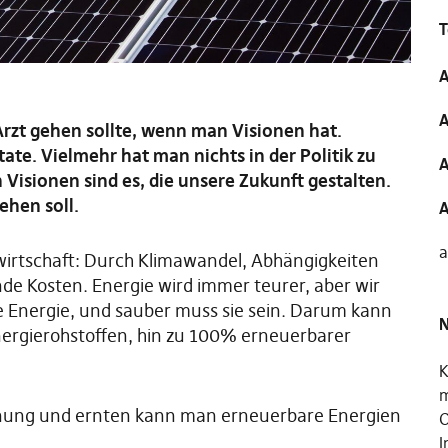
T
A
A
rzt gehen sollte, wenn man Visionen hat.
ate. Vielmehr hat man nichts in der Politik zu
A
Visionen sind es, die unsere Zukunft gestalten.
ehen soll.
A
a
wirtschaft: Durch Klimawandel, Abhängigkeiten
de Kosten. Energie wird immer teurer, aber wir
e Energie, und sauber muss sie sein. Darum kann
N
nergierohstoffen, hin zu 100% erneuerbarer
K
m
nung und ernten kann man erneuerbare Energien
O
I