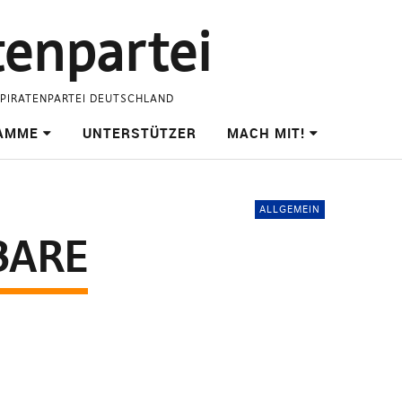
tenpartei
 PIRATENPARTEI DEUTSCHLAND
AMME
UNTERSTÜTZER
MACH MIT!
ALLGEMEIN
BARE