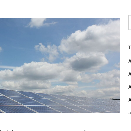
T
A
A
A
A
a