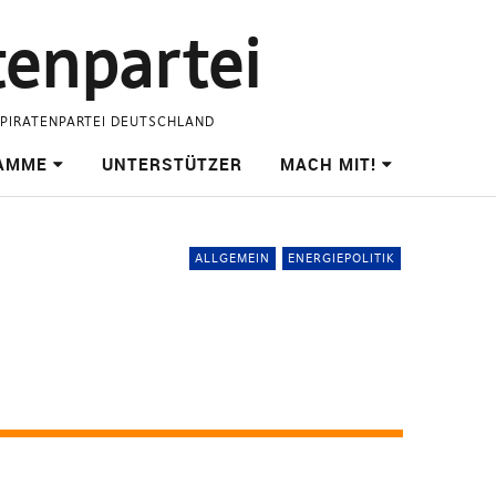
tenpartei
 PIRATENPARTEI DEUTSCHLAND
AMME
UNTERSTÜTZER
MACH MIT!
ALLGEMEIN
ENERGIEPOLITIK