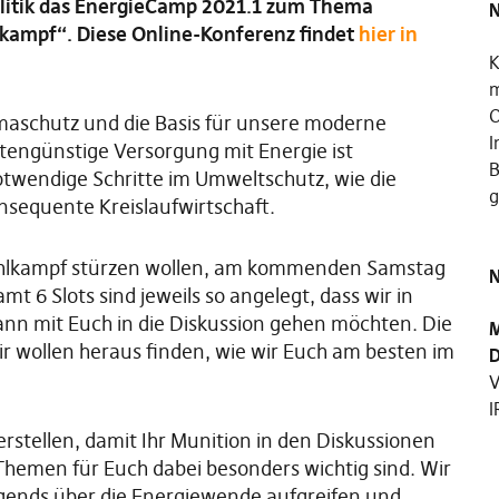
olitik das EnergieCamp 2021.1 zum Thema
N
lkampf“. Diese Online-Konferenz findet
hier in
K
m
O
limaschutz und die Basis für unsere moderne
I
ostengünstige Versorgung mit Energie ist
B
twendige Schritte im Umweltschutz, wie die
g
nsequente Kreislaufwirtschaft.
swahlkampf stürzen wollen, am kommenden Samstag
N
 6 Slots sind jeweils so angelegt, dass wir in
nn mit Euch in die Diskussion gehen möchten. Die
M
ir wollen heraus finden, wie wir Euch am besten im
D
V
I
erstellen, damit Ihr Munition in den Diskussionen
 Themen für Euch dabei besonders wichtig sind. Wir
egends über die Energiewende aufgreifen und