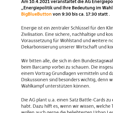
Am 10.4.2021 veranstaltet die AG Energiep
„Energiepolitik und Ihre Bedeutung im Wah
BigBlueButton
von 9:30 bis ca. 17:30 statt .
Energie ist ein zentraler Schlüssel für den K
Zivilisation. Eine sichere, nachhaltige und k
Voraussetzung für Wohlstand und weitere no
Dekarbonisierung unserer Wirtschaft und ko
Wir bitten alle, die sich in den Bundestag
beim Barcamp vorbei zu schauen. Die insgesamt
einem Vortrag Grundlagen vermitteln und da
Diskussionen sind besonders wichtig, denn w
Wahlkampf unterstützen können.
Die AG plant u.a. einen Satz Battle-Cards zu 
habt. Dazu hilft es, wenn wir wissen, welche
wollen auch gerne die beliebtesten Urban L